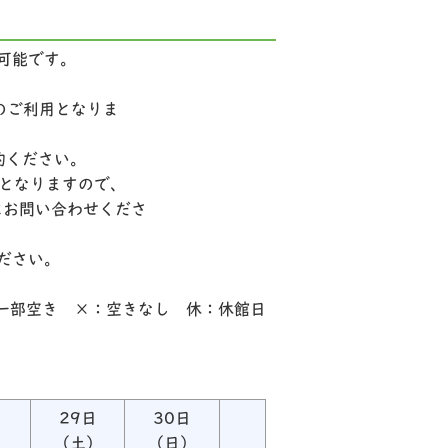
可能です。
のご利用となりま
約ください。
常駐となりますので、
）にお問い合わせくださ
ださい。
一部空き ×：空きなし 休：休館日
日
29日
30日
）
（土）
（日）