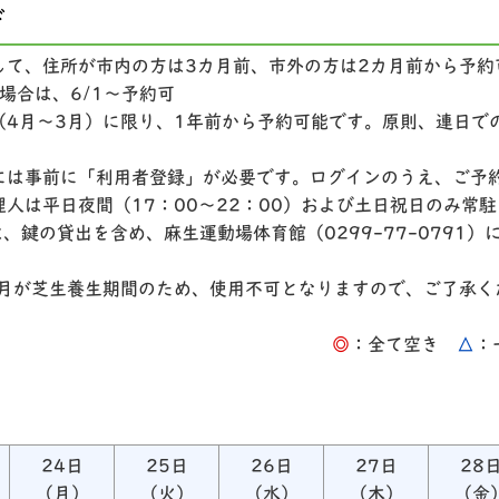
ド
して、住所が市内の方は3カ月前、市外の方は2カ月前から予約
場合は、6/1～予約可
（4月～3月）に限り、1年前から予約可能です。原則、連日で
には事前に「利用者登録」が必要です。ログインのうえ、ご予
人は平日夜間（17：00～22：00）および土日祝日のみ
は、鍵の貸出を含め、麻生運動場体育館（0299-77-0791
5月が芝生養生期間のため、使用不可となりますので、ご了承く
◎
：全て空き
△
：
24日
25日
26日
27日
28
（月）
（火）
（水）
（木）
（金