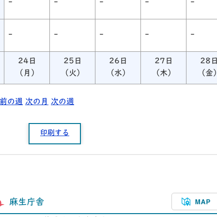
-
-
-
-
-
-
-
-
-
-
24日
25日
26日
27日
28
（月）
（火）
（水）
（木）
（金
前の週
次の月
次の週
印刷する
麻生庁舎